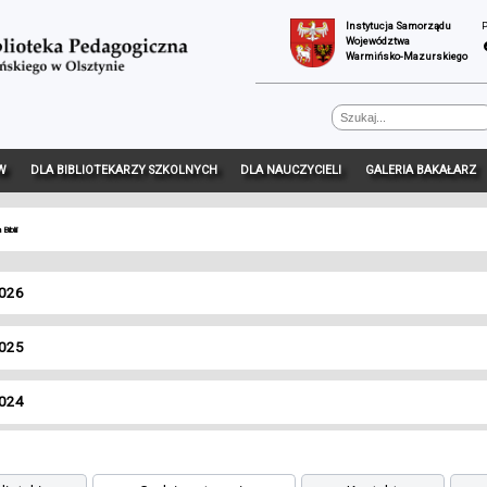
Instytucja Samorządu
Województwa
Warmińsko-Mazurskiego
W
DLA BIBLIOTEKARZY SZKOLNYCH
DLA NAUCZYCIELI
GALERIA BAKAŁARZ
iblii
2026
2025
2024