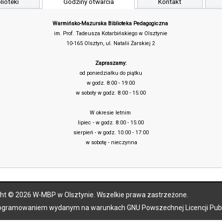
lioteki
Godziny otwarcia
Kontakt
Warmińsko-Mazurska Biblioteka Pedagogiczna
im. Prof. Tadeusza Kotarbińskiego w Olsztynie
10-165 Olsztyn, ul. Natalii Żarskiej 2
Zapraszamy:
od poniedziałku do piątku
w godz. 8:00 - 19:00
w soboty w godz. 8:00 - 15:00
W okresie letnim
lipiec - w godz. 8:00 - 15:00
sierpień - w godz. 10:00 - 17:00
w sobotę - nieczynna
ht © 2026 W-MBP w Olsztynie. Wszelkie prawa zastrzeżone.
rogramowaniem wydanym na warunkach
GNU Powszechnej Licencji Publ