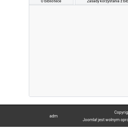
O bibliotece
Zasady korzystania z bib
Copyrig
adm
Joomla!
jest wolnym op