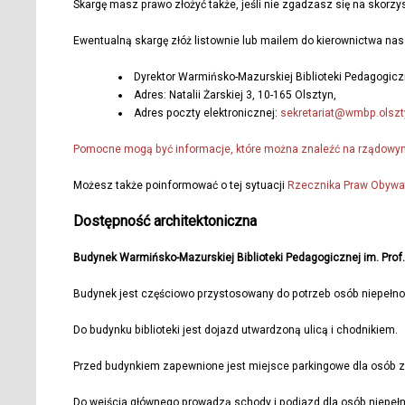
Skargę masz prawo złożyć także, jeśli nie zgadzasz się na skorz
Ewentualną skargę złóż listownie lub mailem do kierownictwa nasze
Dyrektor Warmińsko-Mazurskiej Biblioteki Pedagogicz
Adres: Natalii Żarskiej 3, 10-165 Olsztyn,
Adres poczty elektronicznej:
sekretariat@wmbp.olszt
Pomocne mogą być informacje, które można znaleźć na rządowym 
Możesz także poinformować o tej sytuacji
Rzecznika Praw Obywa
Dostępność architektoniczna
Budynek Warmińsko-Mazurskiej Biblioteki Pedagogicznej im. Prof. T
Budynek jest częściowo przystosowany do potrzeb osób niepełn
Do budynku biblioteki jest dojazd utwardzoną ulicą i chodnikiem.
Przed budynkiem zapewnione jest miejsce parkingowe dla osób 
Do wejścia głównego prowadzą schody i podjazd dla osób niepe