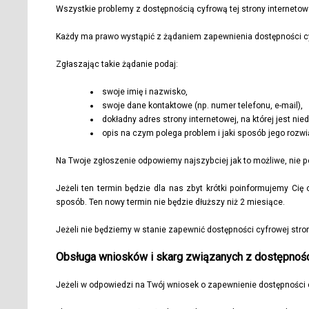
Wszystkie problemy z dostępnością cyfrową tej strony interneto
Każdy ma prawo wystąpić z żądaniem zapewnienia dostępności cyfr
Zgłaszając takie żądanie podaj:
swoje imię i nazwisko,
swoje dane kontaktowe (np. numer telefonu, e-mail),
dokładny adres strony internetowej, na której jest nie
opis na czym polega problem i jaki sposób jego rozwi
Na Twoje zgłoszenie odpowiemy najszybciej jak to możliwe, nie pó
Jeżeli ten termin będzie dla nas zbyt krótki poinformujemy Ci
sposób. Ten nowy termin nie będzie dłuższy niż 2 miesiące.
Jeżeli nie będziemy w stanie zapewnić dostępności cyfrowej stro
Obsługa wniosków i skarg związanych z dostępnoś
Jeżeli w odpowiedzi na Twój wniosek o zapewnienie dostępności 