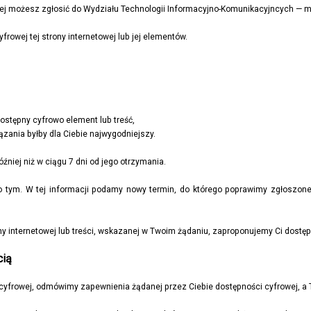
wej możesz zgłosić do
Wydziału Technologii Informacyjno-Komunikacyjncych
— m
owej tej strony internetowej lub jej elementów.
dostępny cyfrowo element lub treść,
ązania byłby dla Ciebie najwygodniejszy.
źniej niż w ciągu 7 dni od jego otrzymania.
ę o tym. W tej informacji podamy nowy termin, do którego poprawimy zgłoszone
ny internetowej lub treści, wskazanej w Twoim żądaniu, zaproponujemy Ci dostęp
cią
cyfrowej, odmówimy zapewnienia żądanej przez Ciebie dostępności cyfrowej, a 