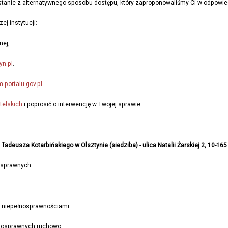
ystanie z alternatywnego sposobu dostępu, który zaproponowaliśmy Ci w odpowie
j instytucji:
nej,
yn.pl
.
portalu gov.pl
.
telskich
i poprosić o interwencję w Twojej sprawie.
adeusza Kotarbińskiego w Olsztynie (siedziba) - ulica Natalii Żarskiej 2, 10-165
osprawnych.
z niepełnosprawnościami.
łnosprawnych ruchowo.