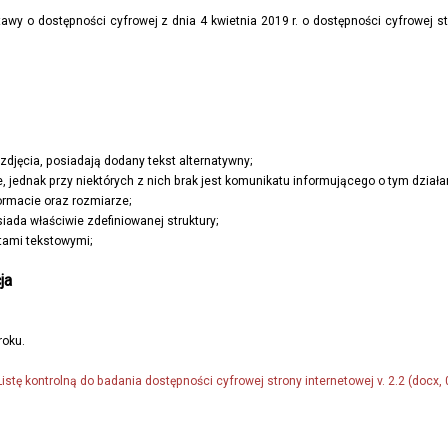
wy o dostępności cyfrowej z dnia 4 kwietnia 2019 r. o dostępności cyfrowej s
i zdjęcia, posiadają dodany tekst alternatywny;
e, jednak przy niektórych z nich brak jest komunikatu informującego o tym działa
formacie oraz rozmiarze;
ada właściwie zdefiniowanej struktury;
etami tekstowymi;
ja
roku.
Listę kontrolną do badania dostępności cyfrowej strony internetowej v. 2.2 (docx,