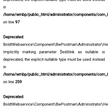
in
/home/wmbp/public_html/administrator/components/com_
on line
97
Deprecated
:
BoldtWebservice\Component\BwPostman\Administrator\Hel
Implicitly marking parameter $editlink as nullable is
deprecated, the explicit nullable type must be used instead
in
/home/wmbp/public_html/administrator/components/com_
on line
259
Deprecated
:
BoldtWebservice\Component\BwPostman\Administrator\Hel