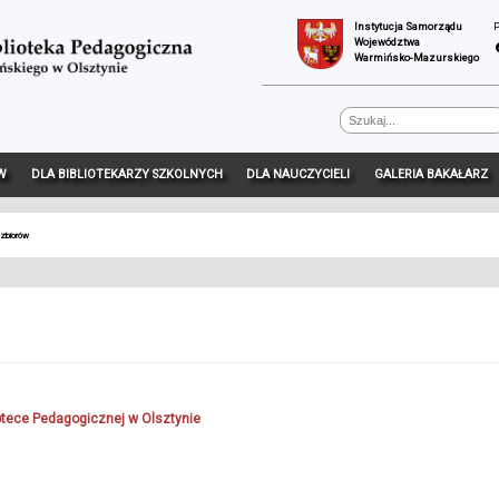
Instytucja Samorządu
Województwa
Warmińsko-Mazurskiego
W
DLA BIBLIOTEKARZY SZKOLNYCH
DLA NAUCZYCIELI
GALERIA BAKAŁARZ
 zbiorów
otece Pedagogicznej w Olsztynie