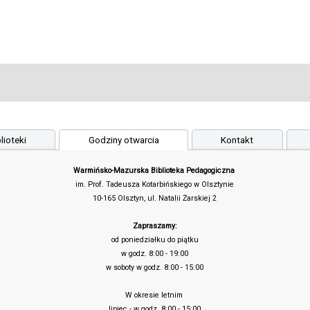
lioteki
Godziny otwarcia
Kontakt
Warmińsko-Mazurska Biblioteka Pedagogiczna
im. Prof. Tadeusza Kotarbińskiego w Olsztynie
10-165 Olsztyn, ul. Natalii Żarskiej 2
Zapraszamy:
od poniedziałku do piątku
w godz. 8:00 - 19:00
w soboty w godz. 8:00 - 15:00
W okresie letnim
lipiec - w godz. 8:00 - 15:00